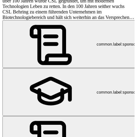
über 100 Jahren wurde CSL gegründet, um mit modernen
Technologien Leben zu retten. In den 100 Jahren seither wuchs
CSL Behring zu einem führenden Unternehmen im
Biotechnologiebereich und hält sich weiterhin an das Versprechen,
Leben zu retten und zu verbessern. Wir bieten die breiteste Palette
an aus Plasma gewonnenen und rekombinanten Therapien in
unserer Branche. Unsere Möglichkeiten für Innovationen und die
weltweite Bereitstellung lebensrettender Medikamente für Patienten
common.label:sponso
mit ungedeckten medizinischen Bedürfnissen verhalfen uns zum
Ruf eines Unternehmens, bei dem der Patient immer an erster Stelle
steht. Wir sind CSL Behring und wir sind unserem Versprechen
verpflichtet. Weitere Informationen finden Sie in unserem
Fachpublikumsbereich oder unserer LinkedIn Gruppe. Wir freuen
uns auf Ihren Besuch!
common.label:sponsor