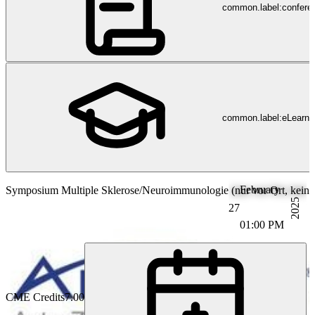
common.label:confere
common.label:eLearni
February
Symposium Multiple Sklerose/Neuroimmunologie (nur vor Ort, kein 
2025
27
01:00 PM
CME Credits
7.00