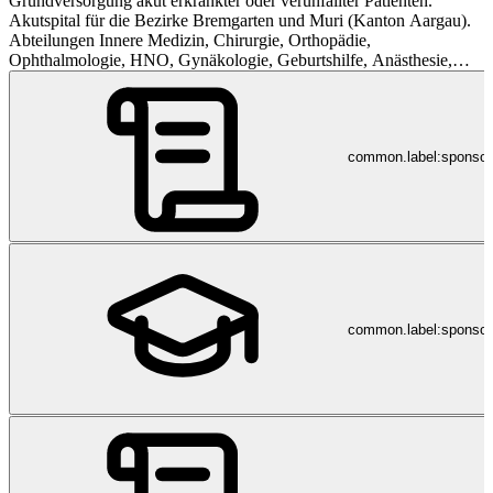
Grundversorgung akut erkrankter oder verunfallter Patienten.
Akutspital für die Bezirke Bremgarten und Muri (Kanton Aargau).
Abteilungen Innere Medizin, Chirurgie, Orthopädie,
Ophthalmologie, HNO, Gynäkologie, Geburtshilfe, Anästhesie,
Radiologie, Dialyse, Facharztsprechstunden.
Dienstleistungsunternehmen des öffentlichen Gesundheitswesens.
common.label:sponso
common.label:sponsor