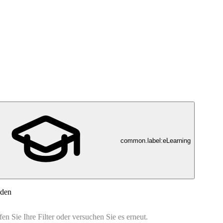
common.label:eLearning
nden
n Sie Ihre Filter oder versuchen Sie es erneut.