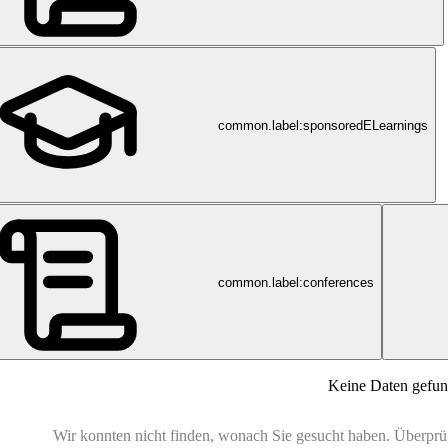
common.label:sponsoredELearnings
common.label:conferences
Care
Keine Daten gefu
Wir konnten nicht finden, wonach Sie gesucht haben. Überprüfe