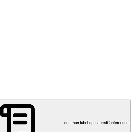
Kantonsspital Aarau AG
zinische Spitzenversorgung für die Region, rund um die Uhr
common.label:sponsoredConferences