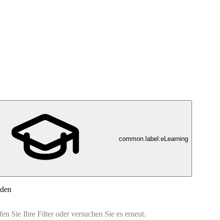
common.label:eLearning
nden
n Sie Ihre Filter oder versuchen Sie es erneut.