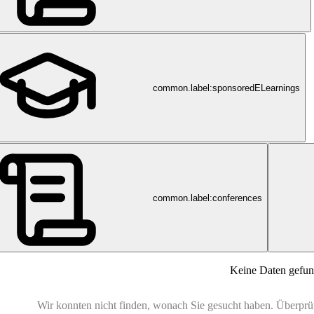
common.label:sponsoredELearnings
common.label:conferences
Keine Daten gefu
Wir konnten nicht finden, wonach Sie gesucht haben. Überprüfe