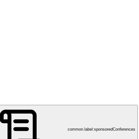
 Finance Services
common.label:sponsoredConferences