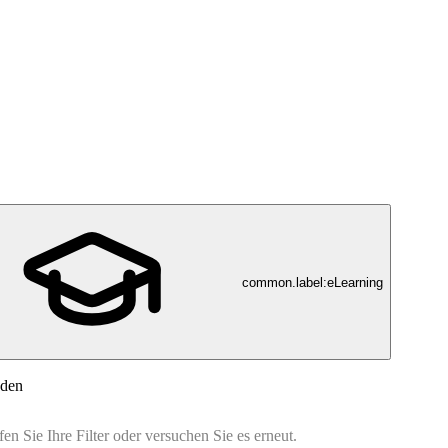
common.label:eLearning
nden
n Sie Ihre Filter oder versuchen Sie es erneut.