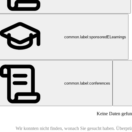
common.label:sponsoredELearnings
common.label:conferences
Keine Daten gefu
Wir konnten nicht finden, wonach Sie gesucht haben. Überprüfe