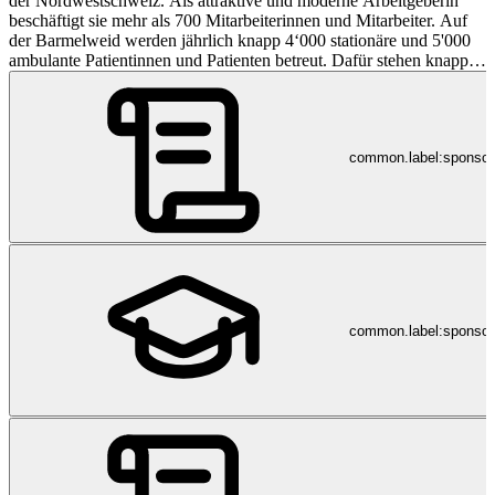
der Nordwestschweiz. Als attraktive und moderne Arbeitgeberin
beschäftigt sie mehr als 700 Mitarbeiterinnen und Mitarbeiter. Auf
der Barmelweid werden jährlich knapp 4‘000 stationäre und 5'000
ambulante Patientinnen und Patienten betreut. Dafür stehen knapp
300 Betten zur Verfügung. Weitere Informationen über die
Barmelweid und die spannenden Jobmöglichkeiten finden Sie auf
jobs.barmelweid.ch.
common.label:sponso
common.label:sponsor