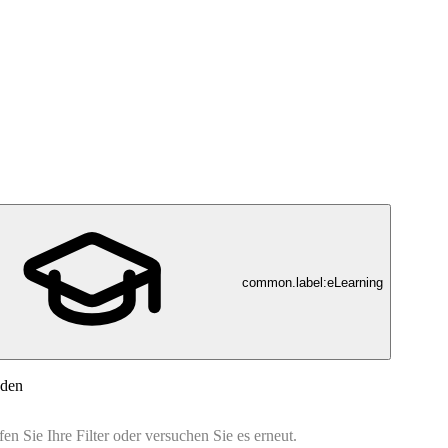
common.label:eLearning
nden
n Sie Ihre Filter oder versuchen Sie es erneut.