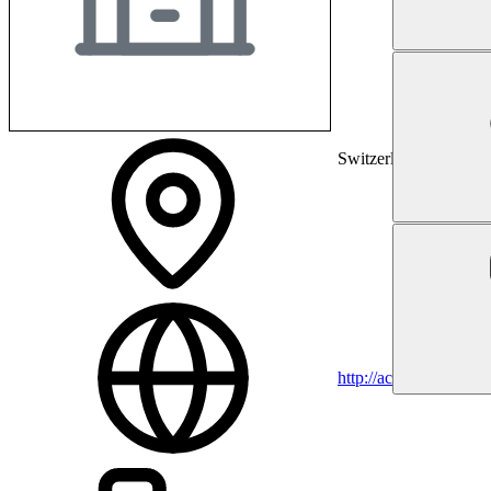
Switzerland
http://active.ch