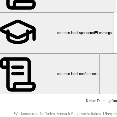
common.label:sponsoredELearnings
common.label:conferences
Keine Daten gefu
Wir konnten nicht finden, wonach Sie gesucht haben. Überprüfe