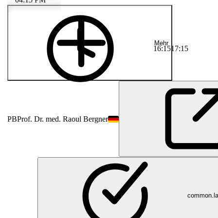
Mehr
16:15
17:15
PB
Prof. Dr. med. Raoul Bergner
common.lab