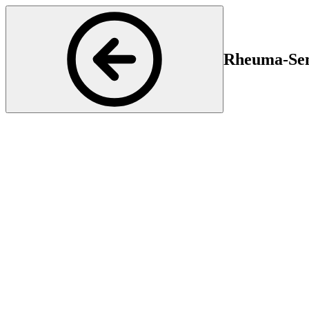
Rheuma-Semi
Rheumatologie
Start
En
20 Oct 2025 16:15
20 
Bei dieser monatlichen Fortbildungsreihe werden jeweils Vorträge zu 