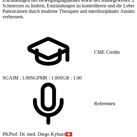
Erkrankungen des Bewegungsapparates sowie des Bindegewebes. Ziel
Schmerzen zu lindern, Entzündungen zu kontrollieren und die Lebensq
Patient:innen durch moderne Therapien und interdisziplinäre Ansätze 
verbessern.
CME Credits
SGAIM
:
1.00
SGPMR
:
1.00
SGR
:
1.00
Referenten
PK
Prof. Dr. med. Diego Kyburz