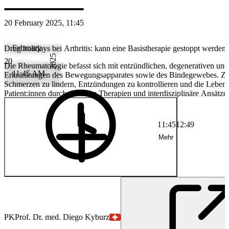
20 February 2025, 11:45
February
Drug holidays bei Arthritis: kann eine Basistherapie gestoppt werden
2025
20
Die Rheumatologie befasst sich mit entzündlichen, degenerativen u
11:45 AM
Erkrankungen des Bewegungsapparates sowie des Bindegewebes. Ziel
Schmerzen zu lindern, Entzündungen zu kontrollieren und die Lebensq
Patient:innen durch moderne Therapien und interdisziplinäre Ansätze 
verbessern.
11:45
12:49
Mehr
PK
Prof. Dr. med. Diego Kyburz