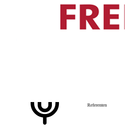
Wir hoffen, dass auch Sie dieses Fortbildungsangebot als vielseitig u
empfinden und würden uns über Ihre Anmeldung freuen.
Mit herzlichem Gruß
CME Credits
DGP
:
2.00
Referenten