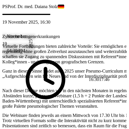
PS
Prof. Dr. med. Daiana Stolz
19 November 2025, 16:30
November
Zystische Lungenerkrankungen
2025
19
Virtuelle Fortbildungen bieten zahlreiche Vorteile: Sie ermöglichen es
04:30 PM
regelmäßig ohne großen Zeitverlust auszutauschen und weiterzubild
schaffen sie Zugang zu spannenden Diskussionen mit Referent*innen
Kolleg*innen - unabhängig von geografischen Grenzen.
Ganz in diesem Sinne findet auch 2025 unser Pneumo-Curriculum m
„Aufgeschlossen sein für Neues und von der Interdisziplinarität profiti
16:30
17:46
Nach dieser Devise möchten wir in den nächsten Monaten in regelmä
Abständen kurze, prägnante Webinare (1,5 h = 2 Punkte der Landes
Baden-Württemberg) mit unterschiedlich spezialisierten Referent*inn
große Palette pneumologischer Themen veranstalten.
Die Webinare finden jeweils an einem Mittwoch von 17.30 Uhr bis 19
Trotz virtuellen Formats sollte die Interaktivität nicht zu kurz kommen
Präsentationen sind zeitlich so bemessen, dass ein Raum für die Frage