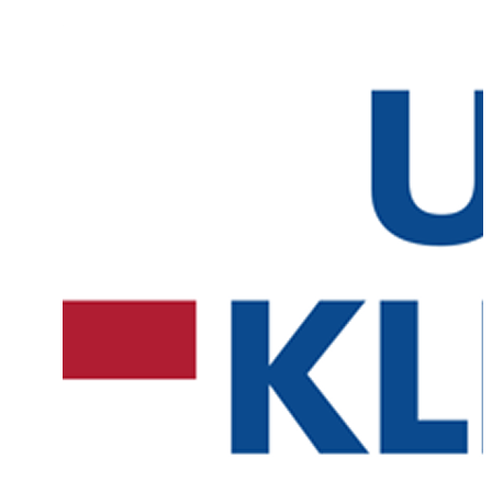
regelmäßig ohne großen Zeitverlust auszutauschen und weiterzubild
schaffen sie Zugang zu spannenden Diskussionen mit Referent*innen
Kolleg*innen - unabhängig von geografischen Grenzen.
Ganz in diesem Sinne findet auch 2025 unser Pneumo-Curriculum m
„Aufgeschlossen sein für Neues und von der Interdisziplinarität profiti
Nach dieser Devise möchten wir in den nächsten Monaten in regelmä
Abständen kurze, prägnante Webinare (1,5 h = 2 Punkte der Landes
Baden-Württemberg) mit unterschiedlich spezialisierten Referent*inn
große Palette pneumologischer Themen veranstalten.
Die Webinare finden jeweils an einem Mittwoch von 17.30 Uhr bis 19 
virtuellen Formats sollte die Interaktivität nicht zu kurz kommen: Die
sind zeitlich so bemessen, dass ein Raum für die Fragestellung und Di
bleibt.
An dieser Stelle möchten wir uns bereits jetzt bei allen Akteur*innen
Gelingen dieser Veranstaltung mitwirken. Neben den Referent*innen
auch an die Pharmaindustrie, die uns durch ihre großzügige Unterstü
Fortbildungsprogramm ermöglicht.