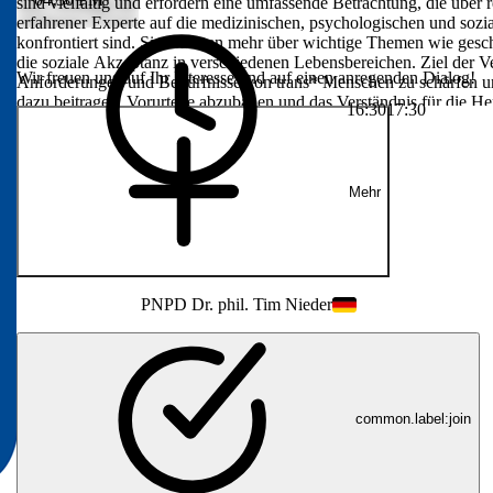
 und erfordern
sind vielfältig und erfordern eine umfassende Betrachtung, die über 
ausgeht. In
erfahrener Experte auf die medizinischen, psychologischen und soz
n,
konfrontiert sind. Sie erfahren mehr über wichtige Themen wie ge
n trans*
die soziale Akzeptanz in verschiedenen Lebensbereichen. Ziel der Ver
Wir freuen uns auf Ihr Interesse und auf einen anregenden Dialog!
wie
Anforderungen und Bedürfnisse von trans* Menschen zu schärfen u
nd die soziale
dazu beitragen, Vorurteile abzubauen und das Verständnis für die He
16:30
17:30
st es, das
 trans*
 zu bieten. Wir
r die
Mehr
PN
PD Dr. phil. Tim Nieder
common.label:join