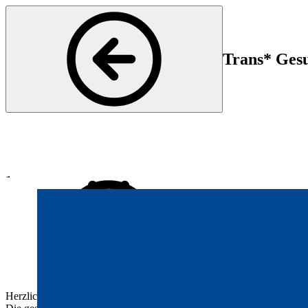
Trans* Gesu
Psychiatrie und Psychotherapie
Start
En
17 Jun 2025 16:30
17 
Herzlich willkommen zu unserer Veranstaltung über Transgender-Ver