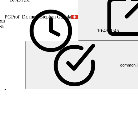
PG
Prof. Dr. med. Stephan Gadola
 zusammen mit
Sie die Credit-
10:45
11:45
common.la