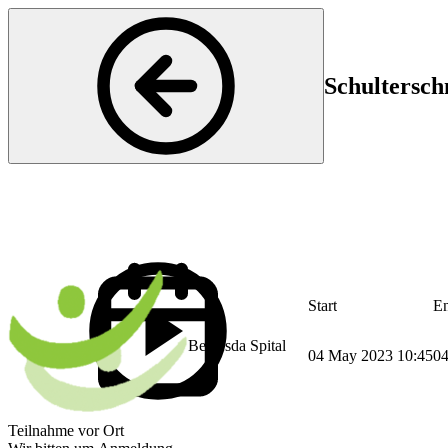
Schultersch
Start
E
Bethesda Spital
04 May 2023 10:45
04
Teilnahme vor Ort