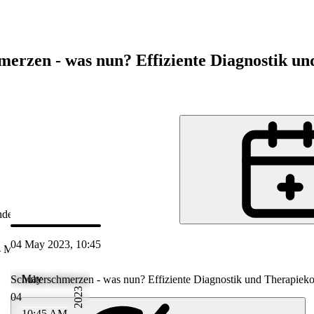
merzen - was nun? Effiziente Diagnostik u
nde
04 May 2023, 10:45
 May 2023 11:45
May
Schulterschmerzen - was nun? Effiziente Diagnostik und Therapiek
2023
04
10:45 AM