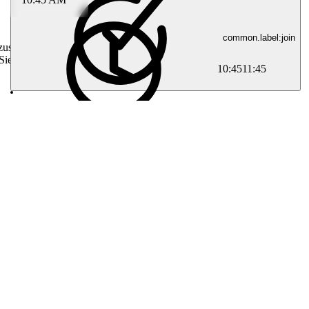
common.label:join
 zusammen mit
Sie die Credit-
10:45
11:45