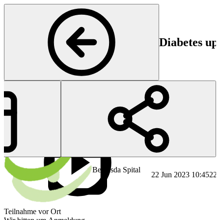
Diabetes up
Start
En
Bethesda Spital
22 Jun 2023 10:45
22 
Teilnahme vor Ort