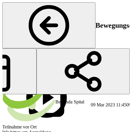
Bewegungser
Start
En
Bethesda Spital
09 Mar 2023 11:45
09
Teilnahme vor Ort