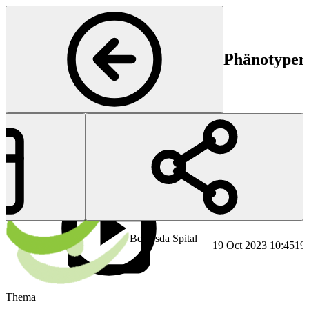
Phänotypen 
Start
En
Bethesda Spital
19 Oct 2023 10:45
19 
Thema