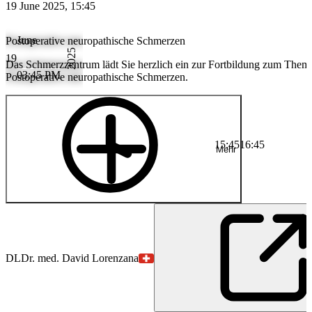
19 June 2025, 15:45
June
Postoperative neuropathische Schmerzen
2025
19
Das Schmerzzentrum lädt Sie herzlich ein zur Fortbildung zum Them
03:45 PM
Postoperative neuropathische Schmerzen.
15:45
16:45
Mehr
DL
Dr. med. David Lorenzana