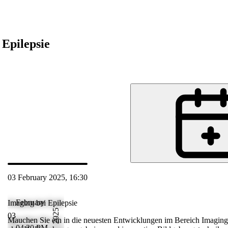
 Epilepsie
de
03 February 2025, 16:30
 Feb 2025 17:28
February
Imaging bei Epilepsie
2025
03
 Epilepsie!
Mauchen Sie ein in die neuesten Entwicklungen im Bereich Imaging b
04:30 PM