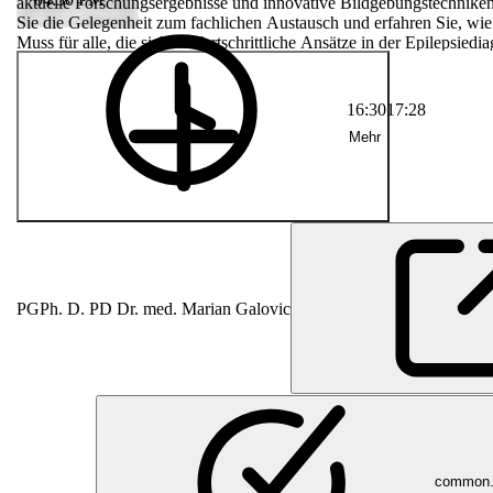
hungsergebnisse
aktuelle Forschungsergebnisse und innovative Bildgebungstechniken
g von Epilepsie
Sie die Gelegenheit zum fachlichen Austausch und erfahren Sie, wie
 erfahren Sie,
Muss für alle, die sich für fortschrittliche Ansätze in der Epilepsiedia
 Ein Muss für
eressieren!
16:30
17:28
Mehr
PG
Ph. D. PD Dr. med. Marian Galovic
common.l