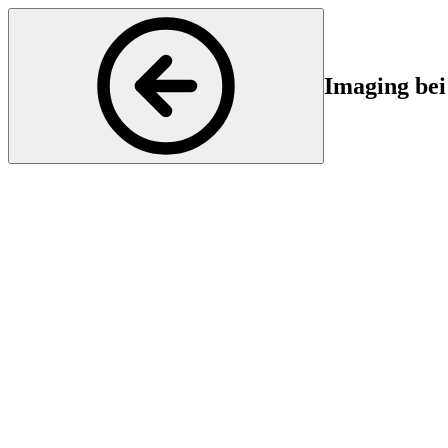
Imaging bei
Neurologie
Start
En
03 Feb 2025 16:30
03
auchen Sie ein in die neuesten Entwicklungen im Bereich Imaging bei