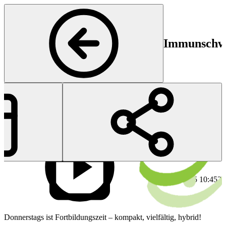
Immunschwäc
Immunologie
Start
En
21 Aug 2025 10:45
21
Donnerstags ist Fortbildungszeit – kompakt, vielfältig, hybrid!