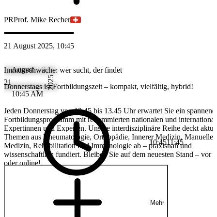
PR
Prof. Mike Recher
21 August 2025, 10:45
August
Immunschwäche: wer sucht, der findet
2025
21
Donnerstags ist Fortbildungszeit – kompakt, vielfältig, hybrid!
10:45 AM
Jeden Donnerstag von 12.45 bis 13.45 Uhr erwartet Sie ein spannend
Fortbildungsprogramm mit renommierten nationalen und internationa
Expertinnen und Experten. Unsere interdisziplinäre Reihe deckt aktue
Themen aus Rheumatologie, Orthopädie, Innerer Medizin, Manueller
10:45
11:45
Medizin, Rehabilitation und Immunologie ab – praxisnah und
wissenschaftlich fundiert. Bleiben Sie auf dem neuesten Stand – vor 
oder online!
Mehr