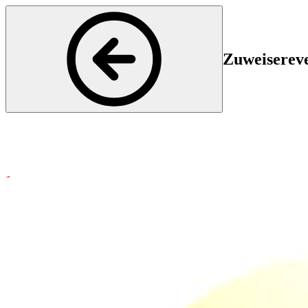
Zuweiserev
Gynäkologie und Geburtshilfe
Start
En
05 Dec 2024 14:00
05
Wir laden Sie ganz herzliche zu unserem diesjährigen Zuweiseranlass 