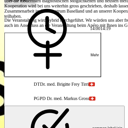
 modernsten
über die modernsten diagnostischen Möglichkeiten und neusten therap
sse zu
Kooperation wird bei uns weiterhin gross geschrieben, deshalb lassen
in gross
Zusammenarbeit im Brustzentrum Baselland und an unserer Kooperatio
r
teilhaben.
Die Veranstaltung wird hybrid durchgeführt. Wir würden uns aber fr
 unserer
auch im Anschluss an die Veranstaltung beim Apéro mit Ihnen ins 
ls Basel
14:00
14:19
uen, möglichst
an die
Mehr
DT
Dr. med. Brigitte Frey Tirri
PG
PD Dr. med. Markus Gross