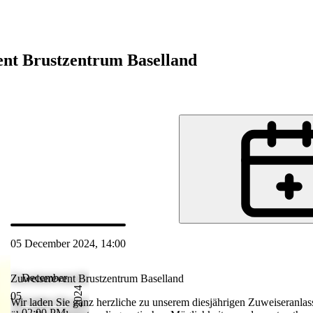
ent Brustzentrum Baselland
de
05 December 2024, 14:00
 Dec 2024 14:19
December
Zuweiserevent Brustzentrum Baselland
2024
05
ein. Wir
Wir laden Sie ganz herzliche zu unserem diesjährigen Zuweiseranlass
02:00 PM