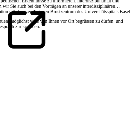
eutischen Erkenntnisse zu informieren. Interdisziplinarität und
 wir Sie auch bei den Vorträgen an unserer interdisziplinären
n mit dem zertifizierten Brustzentrum des Universitätsspitals Basel
euen, möglichst viele von Ihnen vor Ort begrüssen zu dürfen, und
Gespräch zur kommen.
Kantonsspital Baselland