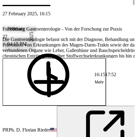
27 February 2025, 16:15
February
Fortbildung Gastroenterologie - Von der Forschung zur Praxis
2025
27
Die Gastroenterologie befasst sich mit der Diagnose, Behandlung und
04:15 PM
Prävention von Erkrankungen des Magen-Darm-Trakts sowie der dam
verbundenen Organe wie Leber, Gallenblase und Bauchspeicheldrüse
chronischen Entzündungen über Stoffwechselerkrankungen bis hin z
innovativen Behandlungsmethoden spielt dieses Fachgebiet eine zentr
Rolle in der modernen Medizin. Bei unserem Event tauchen wir in di
neuesten Entwicklungen der Gastroenterologie ein, diskutieren aktuel
16:15
17:52
Herausforderungen und beleuchten innovative Lösungsansätze. Freue
Mehr
sich auf spannende Vorträge, Expertenwissen und wertvolle Einblicke
Fachgebiet, das die Gesundheit und Lebensqualität vieler Menschen
maßgeblich beeinflusst.
PR
Ph. D. Florian Rieder