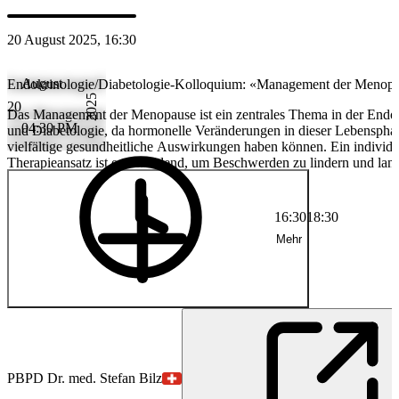
20 August 2025, 16:30
August
Endokrinologie/Diabetologie-Kolloquium: «Management der Menop
2025
20
Das Management der Menopause ist ein zentrales Thema in der Endo
04:30 PM
und Diabetologie, da hormonelle Veränderungen in dieser Lebenspha
vielfältige gesundheitliche Auswirkungen haben können. Ein individua
Therapieansatz ist entscheidend, um Beschwerden zu lindern und lang
Risiken wie Osteoporose oder metabolische Veränderungen zu minim
Kolloquium beleuchtet aktuelle Erkenntnisse und Therapiekonzepte z
optimalen Betreuung von Patientinnen in der Menopause.
16:30
18:30
Mehr
PB
PD Dr. med. Stefan Bilz