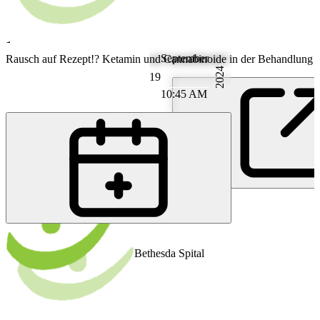
September
Psychiatrie und Psychotherapie
Rausch auf Rezept!? Ketamin und Cannabinoide in der Behandlung 
2024
19
10:45 AM
PS
PD Dr. med. Tobias Schneider
Bethesda Spital