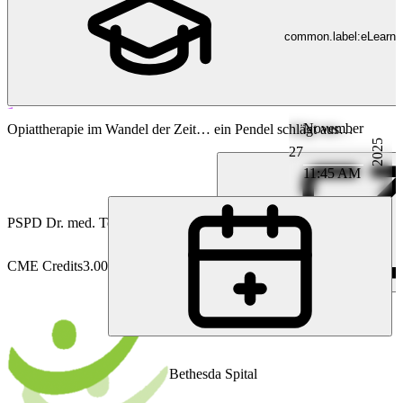
common.label:eLearni
November
Anästhesiologie
Opiattherapie im Wandel der Zeit… ein Pendel schlägt aus…
2025
27
11:45 AM
PS
PD Dr. med. Tobias Schneider
CME Credits
3.00
Bethesda Spital