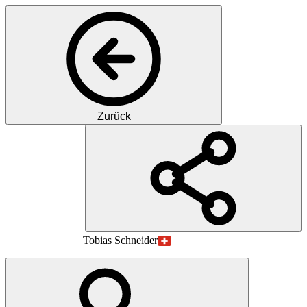
Zurück
PS
PD
Dr. med.
Tobias
Schneider