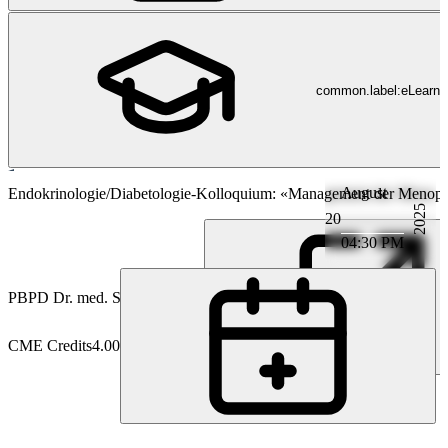
common.label:eLearni
August
Endokrinologie
Endokrinologie/Diabetologie-Kolloquium: «Management der Menop
2025
20
04:30 PM
PB
PD Dr. med. Stefan Bilz
CME Credits
4.00