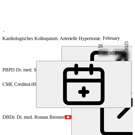
February
Kardiologie
Kardiologisches Kolloquium: Arterielle Hypertonie
2025
26
05:30 PM
PB
PD Dr. med. Stefan Bilz
CME Credits
4.00
DB
Dr. Dr. med. Roman Brenner