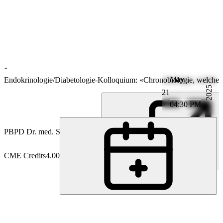
May
Endokrinologie
Endokrinologie/Diabetologie-Kolloquium: «Chronobiologie, welche B
2025
21
04:30 PM
PB
PD Dr. med. Stefan Bilz
CME Credits
4.00