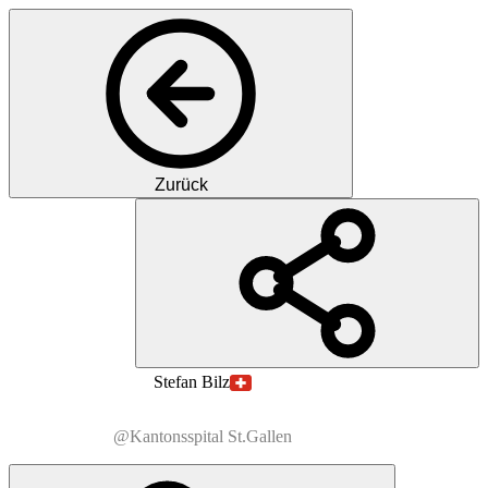
Zurück
PB
PD
Dr. med.
Stefan
Bilz
@Kantonsspital St.Gallen