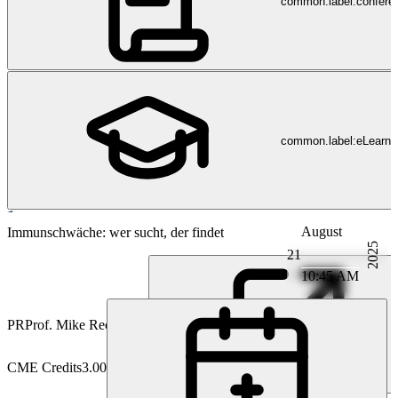
common.label:confere
common.label:eLearni
August
Immunologie
Immunschwäche: wer sucht, der findet
2025
21
10:45 AM
PR
Prof. Mike Recher
CME Credits
3.00