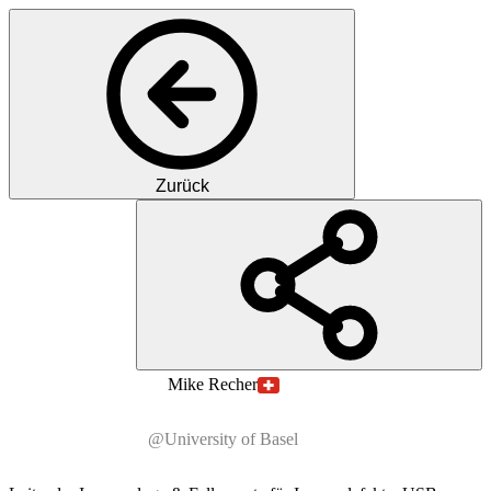
Zurück
PR
Prof.
Mike
Recher
@University of Basel