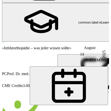
common.label:eLearni
August
Orthopädie
«Infektorthopädie – was jeder wissen sollte»
2025
14
10:45 AM
PC
Prof. Dr. med. Martin Clauss
CME Credits
3.00