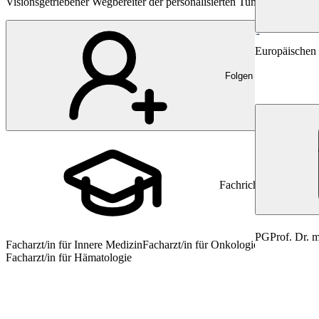
Visionsgetriebener Wegbereiter der personalisierten Tumortherapie u
Onkologie
Europäischen 
Folgen
PD
Prof. Dr. 
Fachrichtung
PG
Prof. Dr. 
Facharzt/in für Innere Medizin
Facharzt/in für Onkologie
Facharzt/in für Hämatologie