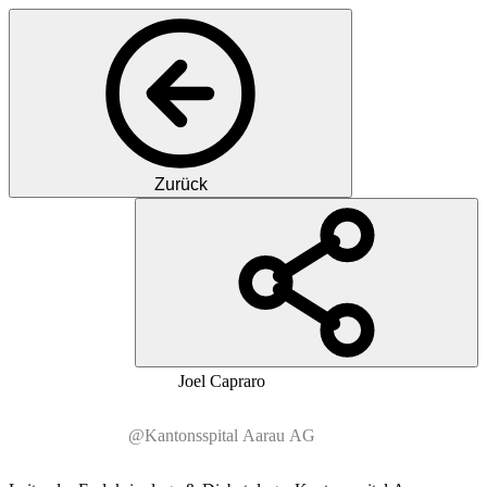
Zurück
DC
Dr. med.
Joel
Capraro
@Kantonsspital Aarau AG