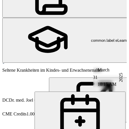
common.label:eLearni
March
Nephrologie
Seltene Krankheiten im Kindes- und Erwachsenenalter
2025
31
10:15 AM
DC
Dr. med. Joel Capraro
CME Credits
1.00