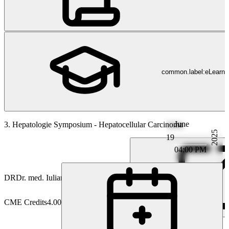
common.label:eLearni
June
Hepatologie
3. Hepatologie Symposium - Hepatocellular Carcinoma
2025
19
04:00 PM
DR
Dr. med. Iuliana-Pompilia Radu
CME Credits
4.00