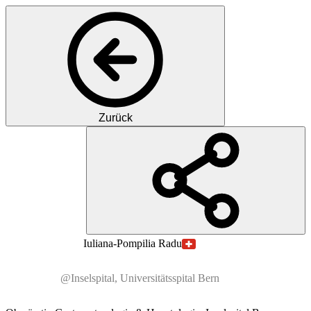
Zurück
DR
Dr. med.
Iuliana-Pompilia
Radu
@Inselspital, Universitätsspital Bern