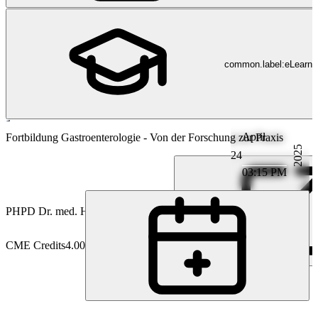
common.label:eLearni
April
Gastroenterologie
Fortbildung Gastroenterologie - Von der Forschung zur Praxis
2025
24
03:15 PM
PH
PD Dr. med. Hans H. Herfarth
CME Credits
4.00