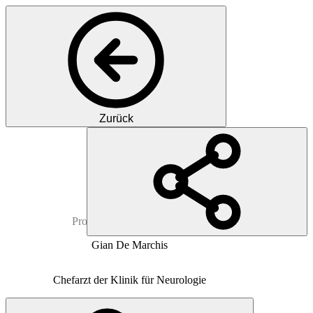
Zurück
PM
Prof.
Dr. med.
M.D.
M.Sc
Gian
De Marchis
Chefarzt der Klinik für Neurologie