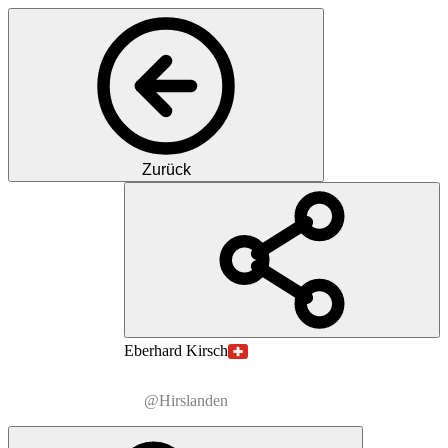
Zurück
PK
PD
Dr. med.
Eberhard
Kirsch
@Hirslanden