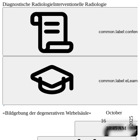
Diagnostische Radiologie
Interventionelle Radiologie
common.label:confere
common.label:eLearni
October
Radiologie
«Bildgebung der degenerativen Wirbelsäule»
2025
16
10:45 AM