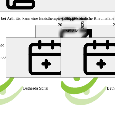
tsspital Basel
February
e
bei Arthritis: kann eine Basistherapie gestoppt werden?
Aussergewöhnliche Rheumafälle
2025
20
2
11:45 AM
med. Diego Kyburz
PK
Prof. Dr. med. Diego Kyburz
3.00
Bethesda Spital
Beth