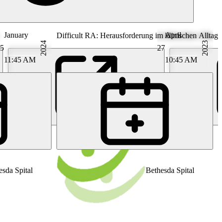
January
April
Difficult RA: Herausforderung im klinischen Alltag
2024
2023
5
27
11:45 AM
10:45 AM
PK
Prof. Dr. med. Diego Kyburz
esda Spital
Bethesda Spital