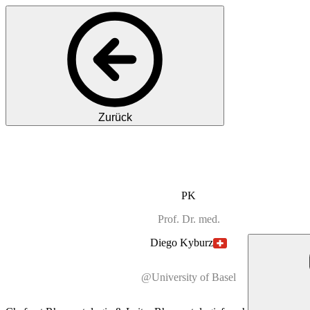
Zurück
PK
Prof.
Dr. med.
Diego
Kyburz
@University of Basel