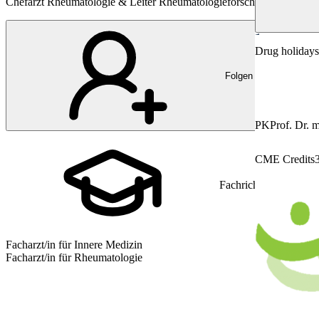
Chefarzt Rheumatologie & Leiter Rheumatologieforschung, Universitä
Rheumatologi
Drug holidays 
Folgen
PK
Prof. Dr. 
CME Credits
Fachrichtung
Facharzt/in für Innere Medizin
Facharzt/in für Rheumatologie