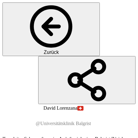
Zurück
DL
Dr. med.
David
Lorenzana
@Universitätsklinik Balgrist