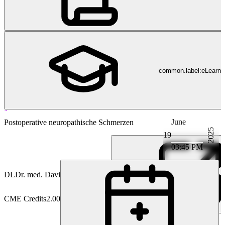
common.label:eLearni
June
Schmerztherapie
Postoperative neuropathische Schmerzen
2025
19
03:45 PM
DL
Dr. med. David Lorenzana
CME Credits
2.00