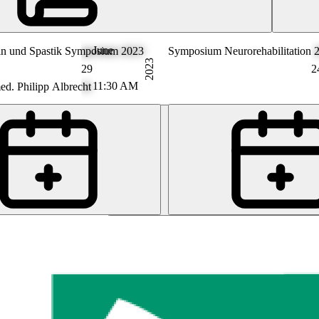
June
in und Spastik Symposium 2023
Symposium Neurorehabilitation 
2023
29
2
11:30 AM
med. Philipp Albrecht
PB
Prof. Dr. med. Claudio Bassett
Andreas Diamantaras
LD
Lara Diem