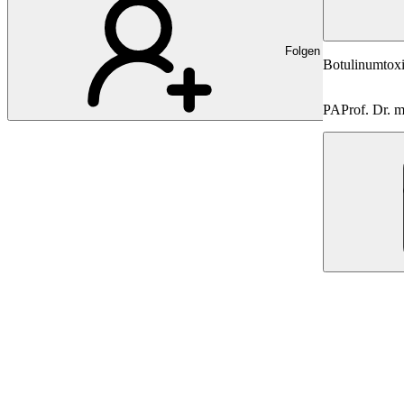
Folgen
Botulinumtox
PA
Prof. Dr. 
DD
Dr. med. 