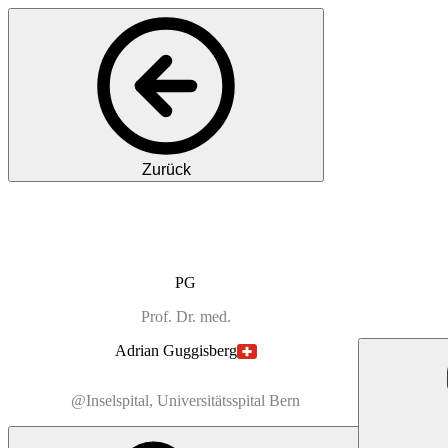
Zurück
PG
Prof.
Dr. med.
Adrian
Guggisberg
@Inselspital, Universitätsspital Bern